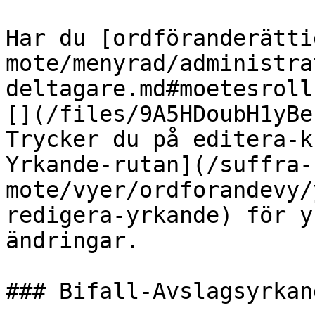
Har du [ordföranderätti
mote/menyrad/administra
deltagare.md#moetesroll
[](/files/9A5HDoubH1yBe
Trycker du på editera-k
Yrkande-rutan](/suffra-
mote/vyer/ordforandevy/
redigera-yrkande) för y
ändringar.

### Bifall-Avslagsyrkan