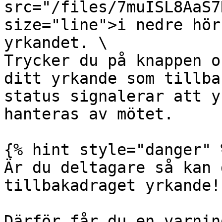
src="/files/7muISL8AaS7
size="line">i nedre hör
yrkandet. \

Trycker du på knappen o
ditt yrkande som tillba
status signalerar att y
hanteras av mötet.

{% hint style="danger" %
Är du deltagare så kan 
tillbakadraget yrkande!

Därför får du en varnin