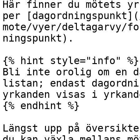
Här finner du mötets yr
per [dagordningspunkt](
mote/vyer/deltagarvy/fo
ningspunkt).

{% hint style="info" %}

Bli inte orolig om en d
listan; endast dagordni
yrkanden visas i yrkand
{% endhint %}

Längst upp på översikte
du kan växla mellans mö