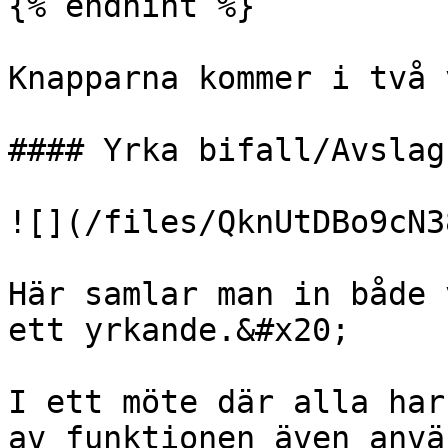
{% endhint %}

Knapparna kommer i två 
#### Yrka bifall/Avslag

![](/files/QknUtDBo9cN3
Här samlar man in både 
ett yrkande.&#x20;

I ett möte där alla har
av funktionen även anvä