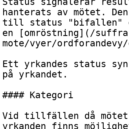
Status signalerar resul
hanterats av mötet. Den
till status "bifallen" 
en [omröstning](/suffra
mote/vyer/ordforandevy/
Ett yrkandes status syn
på yrkandet.

#### Kategori

Vid tillfällen då mötet
yrkanden finns möjlighe