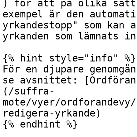
) för att på olika sätt
exempel är den automati
yrkandestopp" som kan a
yrkanden som lämnats in
{% hint style="info" %}

För en djupare genomgån
se avsnittet: [Ordföran
(/suffra-
mote/vyer/ordforandevy/
redigera-yrkande)

{% endhint %}
